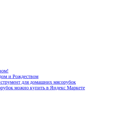
вом!
дом и Рождеством
нструмент для домашних мясорубок
рубок можно купить в Яндекс Маркете