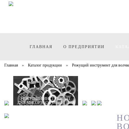
ГЛАВНАЯ
О ПРЕДПРИЯТИИ
КАТА
Главная
»
Каталог продукции
»
Режущий инструмент для волчк
РЕЖУЩИЙ ИНСТРУМЕНТ
ДЛЯ ДОМАШНИХ
РЕЖУЩИЙ ИНСТРУМЕНТ
РЕЖУЩИЙ ИНСТРУ
РЕЖУЩИЙ ИН
ЗАПАСНЫЕ
ДЛЯ МЯСОРУБОК ОБЩЕПИТА
МЯСОРУБОК
ДЛЯ ВОЛЧКОВ
ДЛЯ КУТТ
ГРАНУ
Н
ВО