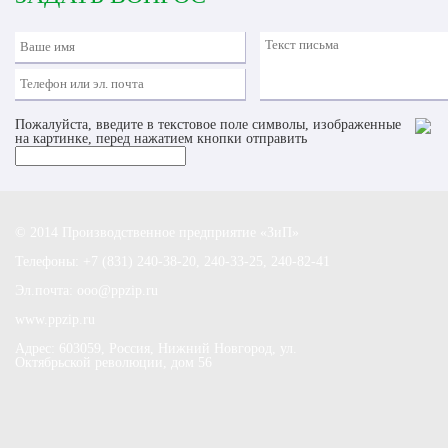
Пожалуйста, введите в текстовое поле символы, изображенные
на картинке, перед нажатием кнопки отправить
© 2014 Производственное предприятие «ЗиП»
Телефоны: +7 (831) 240-38-20, 240-33-25, 240-82-41
Эл.почта: ooo@ppzip.ru
www.ppzip.ru
Адрес: 603059, Россия, Нижний Новгород, ул.
Октябрьской революции, дом 56