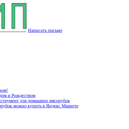
Написать письмо
вом!
дом и Рождеством
нструмент для домашних мясорубок
рубок можно купить в Яндекс Маркете