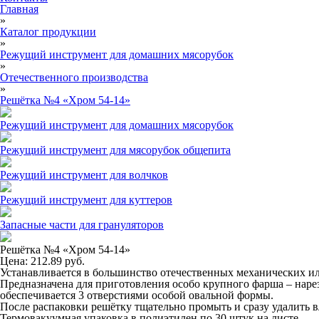
Главная
»
Каталог продукции
»
Режущий инструмент для домашних мясорубок
»
Отечественного производства
»
Решётка №4 «Хром 54-14»
Режущий инструмент для домашних мясорубок
Режущий инструмент для мясорубок общепита
Режущий инструмент для волчков
Режущий инструмент для куттеров
Запасные части для грануляторов
Решётка №4 «Хром 54-14»
Цена: 212.89 руб.
Устанавливается в большинство отечественных механических и
Предназначена для приготовления особо крупного фарша – нарез
обеспечивается 3 отверстиями особой овальной формы.
После распаковки решётку тщательно промыть и сразу удалить в
Термовакуумная упаковка в полиэтилен по 30 штук на листе.