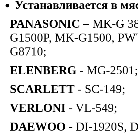
Устанавливается в мя
PANASONIC
– MK-G 38
G1500P, MK-G1500, PW
G8710;
ELENBERG
- MG-2501;
SCARLETT
- SC-149;
VERLONI
- VL-549;
DAEWOO
- DI-1920S, D